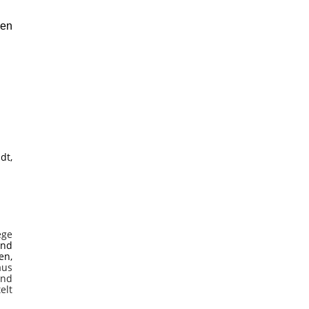
den
dt,
ege
und
en,
aus
und
elt