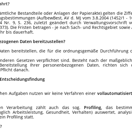
ahrt?
mtliche Bestandteile oder Anlagen der Papierakte) gelten die Ziff
gsbestimmungen (AufbewBest, AV d. MJ vom 3.8.2004 (1452/1 - 1
4 Nr. 9, S. 236, zuletzt geändert durch Verwaltungsvorschrift 
. 373). Die Fristen betragen - je nach Sach- und Rechtsgebiet sowie 
hr bis dauerhaft.
bezogenen Daten bereitzustellen?
Daten bereitstellen, die für die ordnungsgemäße Durchführung 
nderen Gesetzen verpflichtet sind. Besteht nach der maßgeblic
Bereitstellung Ihrer personenbezogenen Daten, richten sich 
Pflicht danach.
e Entscheidungsfindung
hen Aufgaben nutzen wir keine Verfahren einer
vollautomatisier
ten Verarbeitung zählt auch das sog.
Profiling,
das bestimm
glich
Arbeitsleistung, Gesundheit, Verhalten) auswertet, analysi
in Profiling statt.
?