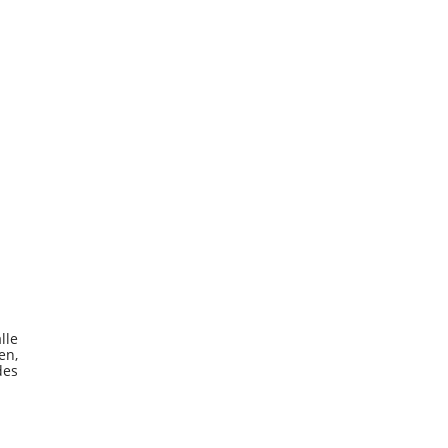
lle
en,
des