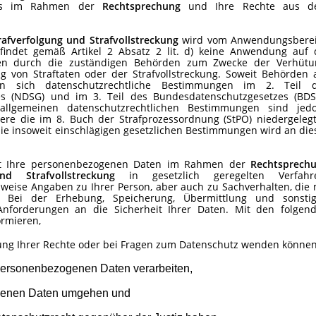
uns im Rahmen der
Rechtsprechung
und Ihre Rechte aus d
afverfolgung und Strafvollstreckung
wird vom Anwendungsbere
findet gemäß Artikel 2 Absatz 2 lit. d) keine Anwendung auf 
en durch die zuständigen Behörden zum Zwecke der Verhütu
g von Straftaten oder der Strafvollstreckung. Soweit Behörden 
en sich datenschutzrechtliche Bestimmungen im 2. Teil 
es (NDSG) und im 3. Teil des Bundesdatenschutzgesetzes (BDS
allgemeinen datenschutzrechtlichen Bestimmungen sind jed
ere die im 8. Buch der Strafprozessordnung (StPO) niedergeleg
 die insoweit einschlägigen gesetzlichen Bestimmungen wird an die
itet Ihre personenbezogenen Daten im Rahmen der
Rechtsprech
d Strafvollstreckung
in gesetzlich geregelten Verfahr
weise Angaben zu Ihrer Person, aber auch zu Sachverhalten, die 
. Bei der Erhebung, Speicherung, Übermittlung und sonsti
nforderungen an die Sicherheit Ihrer Daten. Mit den folgen
ormieren,
ung Ihrer Rechte oder bei Fragen zum Datenschutz wenden können
 personenbezogenen Daten verarbeiten,
ogenen Daten umgehen und