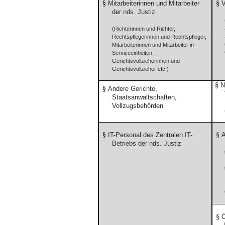
§
Mitarbeiterinnen und Mitarbeiter
§
V
der nds. Justiz
(Richterinnen und Richter,
Rechtspflegerinnen und Rechtspfleger,
Mitarbeiterinnen und Mitarbeiter in
Serviceeinheiten,
Gerichtsvollzieherinnen und
Gerichtsvollzieher etc.)
§
N
§
Andere Gerichte,
Staatsanwaltschaften,
Vollzugsbehörden
§
IT-Personal des Zentralen IT-
§
A
Betriebs
der nds. Justiz
§
Ö