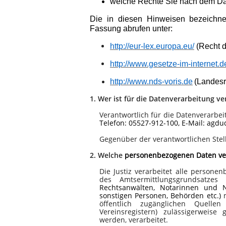
welche Rechte Sie nach dem Dat
Die in diesen Hinweisen bezeichne
Fassung abrufen unter:
http://eur-lex.europa.eu/
(Recht 
http://www.gesetze-im-internet.d
http://www.nds-voris.de
(Landesr
1.
Wer ist für die Datenverarbeitung v
Verantwortlich für die Datenverarbei
Telefon: 05527-912-100, E-Mail: agdu
Gegenüber der verantwortlichen Stel
2.
Welche
personenbezogenen Daten ver
Die Justiz verarbeitet alle person
des Amtsermittlungsgrundsatze
Rechtsanwälten, Notarinnen und No
sonstigen Personen, Behörden etc.)
öffentlich zugänglichen Quellen
Vereinsregistern) zulässigerweis
werden, verarbeitet.