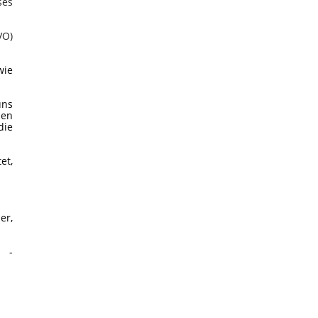
ses
VO)
wie
uns
men
die
et,
er,
l -