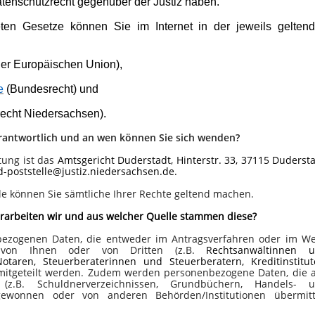
enschutzrecht gegenüber der Justiz haben.
ten Gesetze können Sie im Internet in der jeweils gelten
der Europäischen Union),
e
(Bundesrecht) und
echt Niedersachsen).
erantwortlich und an wen können Sie sich wenden?
tung ist das
Amtsgericht Duderstadt, Hinterstr. 33, 37115 Dudersta
d-poststelle@justiz.niedersachsen.de.
le können Sie sämtliche Ihrer Rechte geltend machen.
arbeiten wir und aus welcher Quelle stammen diese?
enbezogenen Daten, die entweder im Antragsverfahren oder im W
s von Ihnen oder von Dritten (z.B.
Rechtsanwältinnen 
taren, Steuerberaterinnen und Steuerberatern, Kreditinstitut
mitgeteilt werden. Zudem werden personenbezogene Daten, die 
 (z.B. Schuldnerverzeichnissen, Grundbüchern, Handels- 
e gewonnen oder von anderen Behörden/Institutionen übermitt