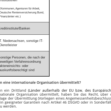
Institutionen
(Kommunen, Agenturen für Arbeit,
Deutsche Rentenversicherung Bund,
Finanzämter etc.)
reditinstitute/Banken
T. Niedersachsen, sonstige IT-
Dienstleister
onstige Personen, die nach der
jeweiligen Verfahrensordnung
akteneinsichts- oder
auskunftsberechtigt sind
n eine internationale Organisation übermittelt?
 ein Drittland
(Länder außerhalb der EU bzw. des Europäisc
nationale Organisation übermittelt, haben Sie das Recht, über 
lage der Übermittlung (Vorliegen eines Angemessenheitsbeschlus
n geeigneter Garantien nach Artikel 46 DSGVO oder in Sonderfäl
zu werden.