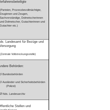
erfahrensbeteiligte
(Parteien, Prozessbevollmächtigte,
Zeuginnen und Zeugen,
Sachverständige, Dolmetscherinnen
und Dolmetscher, Gutachterinnen und
Gutachter etc.)
ds.
Landesamt für Bezüge und
Versorgung
(Zentrale Vollstreckungsstelle)
ndere Behörden:
Bundesbehörden
Ø
Ausländer-und Sicherheitsbehörden
Ø
(Polizei)
Ø
Nds. Landesarchiv
ffentliche Stellen und