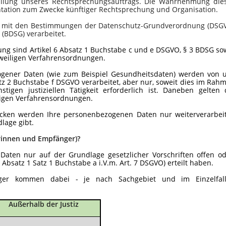
füllung unseres Rechtsprechungsauftrags. Die Wahrnehmung die
tation zum Zwecke künftiger Rechtsprechung und Organisation.
g mit den Bestimmungen der Datenschutz-Grundverordnung (DSG
 (BDSG)
verarbeitet.
ng sind Artikel 6 Absatz 1 Buchstabe c und e DSGVO, § 3 BDSG so
eweiligen Verfahrensordnungen.
gener Daten (wie zum Beispiel Gesundheitsdaten) werden von 
tz 2 Buchstabe f DSGVO verarbeitet, aber nur, soweit dies im Rah
igen justiziellen Tätigkeit erforderlich ist. Daneben gelten 
iligen Verfahrensordnungen.
ken werden Ihre personenbezogenen Daten nur weiterverarbeit
lage gibt.
innen und Empfänger)?
aten nur auf der Grundlage gesetzlicher Vorschriften offen od
6 Absatz 1 Satz 1 Buchstabe a i.V.m. Art. 7 DSGVO) erteilt haben.
er kommen dabei - je nach Sachgebiet und im Einzelfal
Außerhalb der Justiz