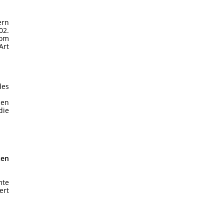
ern
02.
vom
Art
des
hen
die
ten
te
ert