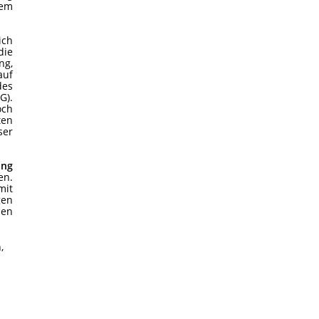
em
ich
die
ng,
auf
des
G).
och
ten
ser
ung
en.
mit
gen
den
,