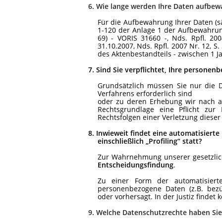
6.
Wie lange werden Ihre Daten aufbew
Für die Aufbewahrung Ihrer Daten (sä
1-120 der Anlage 1 der Aufbewahrun
69) - VORIS 31660 -, Nds. Rpfl. 200
31.10.2007, Nds. Rpfl. 2007 Nr. 12, S
des Aktenbestandteils - zwischen 1 Ja
7.
Sind Sie verpflichtet, Ihre personen
Grundsätzlich müssen Sie nur die 
Verfahrens erforderlich sind
oder zu deren Erhebung wir nach a
Rechtsgrundlage eine Pflicht zur 
Rechtsfolgen einer Verletzung dieser 
8.
Inwieweit findet eine automatisiert
einschließlich „Profiling“ statt?
Zur Wahrnehmung unserer gesetzlic
Entscheidungsfindung
.
Zu einer Form der automatisier
personenbezogene Daten (z.B. bezü
oder vorhersagt. In der Justiz findet ke
9.
Welche Datenschutzrechte haben Sie